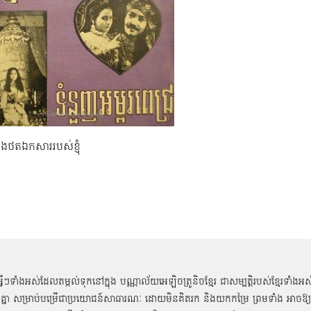
នុងថតឯកសាររបស់ខ្ញុំ
អ្វីៗទាំងអស់ដែលតម្កល់ទុកនៅក្នុង បណ្ណាល័យអេឡិចត្រូនិចខ្មែរ ជាសម្បតិ្តរបស់ខ្មែរទាំងអស
គ្នា សម្រាប់បម្រើជាប្រយោជន៍សាធារណៈ ដោយមិនគិតរក និងយកកម្រៃ ព្រមទាំង អាចឱ្យ