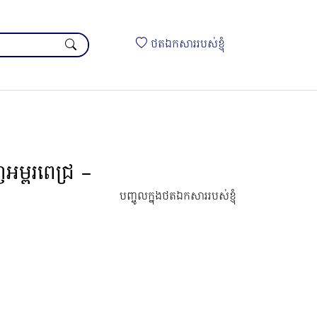
ថតឯកសាររបស់ខ្ញុំ
អម្ពរពេជ្រ –
បញ្ចូលក្នុងថតឯកសាររបស់ខ្ញុំ