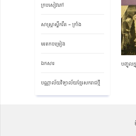
ក្របសៀវភៅ
សាស្ត្រាស្លឹករឹត – ក្រាំង
មរតកចម្រៀង
ឯកសារ
បញ្ចូលក្
បណ្ណាល័យវិទ្យាល័យខ្មែរសករាជថ្មី​