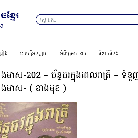
ព្រៀង
សេចក្ដីអនុញ្ញាត
អំពីក្រុមការងារ
ទំនាក់ទំនង
ឹងមាស-202 – ច័ន្ទចរក្នុងពេលរាត្រី – ទំនួញ
ដឹងមាស- ( ខាងមុខ )