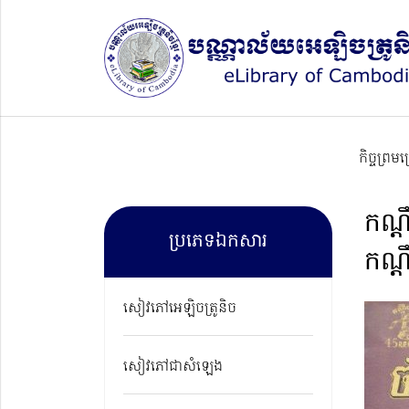
កិច្ចព្រម
កណ្ដ
ប្រភេទឯកសារ
កណ្
សៀវភៅអេឡិចត្រូនិច
សៀវភៅជាសំឡេង