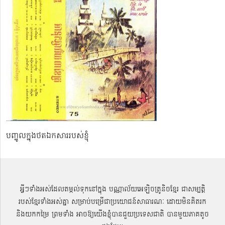
បញ្ចូលក្នុងថតឯកសាររបស់ខ្ញុំ
អ្វីៗទាំងអស់ដែលតម្កល់ទុកនៅក្នុង បណ្ណាល័យអេឡិចត្រូនិចខ្មែរ ជាសម្បតិ្ត
របស់ខ្មែរទាំងអស់គ្នា សម្រាប់បម្រើជាប្រយោជន៍សាធារណៈ ដោយមិនគិតរក
និងយកកម្រៃ ព្រមទាំង អាចឱ្យយើងខ្ញុំបានជួយប្រទេសជាតិ បានមួយភាគតូច