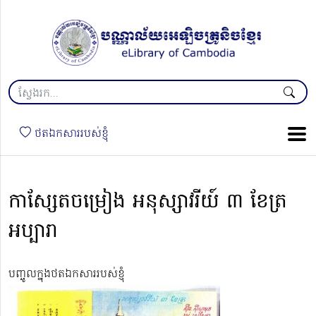
ថតឯកសាររបស់ខ្ញុំ
កាស្សែតចម្រៀង អនុស្សាវរីយ៍ ៣ ខែត្រ
អប្បារា
បញ្ចូលក្នុងថតឯកសាររបស់ខ្ញុំ