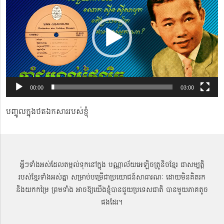
00:00
03:00
បញ្ចូលក្នុងថតឯកសាររបស់ខ្ញុំ
អ្វីៗទាំងអស់ដែលតម្កល់ទុកនៅក្នុង បណ្ណាល័យអេឡិចត្រូនិចខ្មែរ ជាសម្បតិ្ត
របស់ខ្មែរទាំងអស់គ្នា សម្រាប់បម្រើជាប្រយោជន៍សាធារណៈ ដោយមិនគិតរក
និងយកកម្រៃ ព្រមទាំង អាចឱ្យយើងខ្ញុំបានជួយប្រទេសជាតិ បានមួយភាគតូច
ផងដែរ។