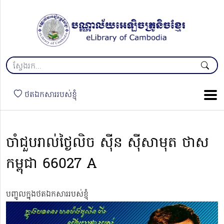
ថតឯកសាររបស់ខ្ញុំ
ចាំជួបរាល់ថ្ងៃលិច ស៊ីន ស៊ីសាមុត ថាស
កម្ពុជា 66027 A
បញ្ចូលក្នុងថតឯកសាររបស់ខ្ញុំ
Video
Player