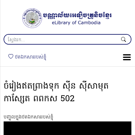
ថតឯកសាររបស់ខ្ញុំ
ចំរៀងឥតព្រាងទុក ស៊ីន ស៊ីសាមុត
កាស្សែត ពពកស 502
បញ្ចូលក្នុងថតឯកសាររបស់ខ្ញុំ
Video
Player