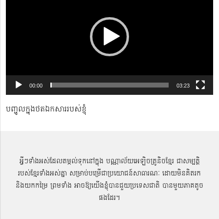
00:00
03:23
បញ្ចូលក្នុងថតឯកសាររបស់ខ្ញុំ
អ្វីៗទាំងអស់ដែលតម្កល់ទុកនៅក្នុង បណ្ណាល័យអេឡិចត្រូនិចខ្មែរ ជាសម្បតិ្ត
របស់ខ្មែរទាំងអស់គ្នា សម្រាប់បម្រើជាប្រយោជន៍សាធារណៈ ដោយមិនគិតរក
និងយកកម្រៃ ព្រមទាំង អាចឱ្យយើងខ្ញុំបានជួយប្រទេសជាតិ បានមួយភាគតូច
ផងដែរ។