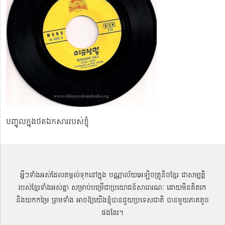
បញ្ចូលក្នុងថតឯកសាររបស់ខ្ញុំ
អ្វីៗទាំងអស់ដែលតម្កល់ទុកនៅក្នុង បណ្ណាល័យអេឡិចត្រូនិចខ្មែរ ជាសម្បតិ្ត
របស់ខ្មែរទាំងអស់គ្នា សម្រាប់បម្រើជាប្រយោជន៍សាធារណៈ ដោយមិនគិតរក
និងយកកម្រៃ ព្រមទាំង អាចឱ្យយើងខ្ញុំបានជួយប្រទេសជាតិ បានមួយភាគតូច
ផងដែរ។