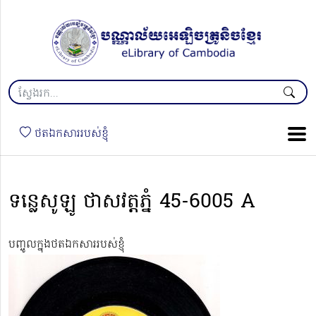
ថតឯកសាររបស់ខ្ញុំ
ទន្លេសូឡូ ថាសវត្តភ្នំ 45-6005 A
បញ្ចូលក្នុងថតឯកសាររបស់ខ្ញុំ