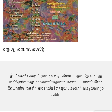
បញ្ចូលក្នុងថតឯកសាររបស់ខ្ញុំ
អ្វីៗទាំងអស់ដែលតម្កល់ទុកនៅក្នុង បណ្ណាល័យអេឡិចត្រូនិចខ្មែរ ជាសម្បតិ្ត
របស់ខ្មែរទាំងអស់គ្នា សម្រាប់បម្រើជាប្រយោជន៍សាធារណៈ ដោយមិនគិតរក
និងយកកម្រៃ ព្រមទាំង អាចឱ្យយើងខ្ញុំបានជួយប្រទេសជាតិ បានមួយភាគតូច
ផងដែរ។