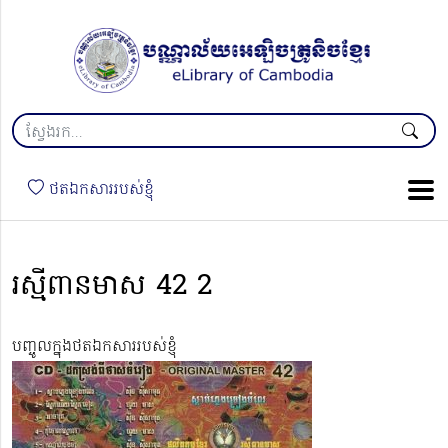
ថតឯកសាររបស់ខ្ញុំ
រស្មីពានមាស 42 2
បញ្ចូលក្នុងថតឯកសាររបស់ខ្ញុំ