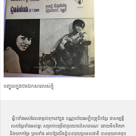
បញ្ចូលក្នុងថតឯកសាររបស់ខ្ញុំ
អ្វីៗទាំងអស់ដែលតម្កល់ទុកនៅក្នុង បណ្ណាល័យអេឡិចត្រូនិចខ្មែរ ជាសម្បតិ្ត
របស់ខ្មែរទាំងអស់គ្នា សម្រាប់បម្រើជាប្រយោជន៍សាធារណៈ ដោយមិនគិតរក
និងយកកម្រៃ ព្រមទាំង អាចឱ្យយើងខ្ញុំបានជួយប្រទេសជាតិ បានមួយភាគតូច