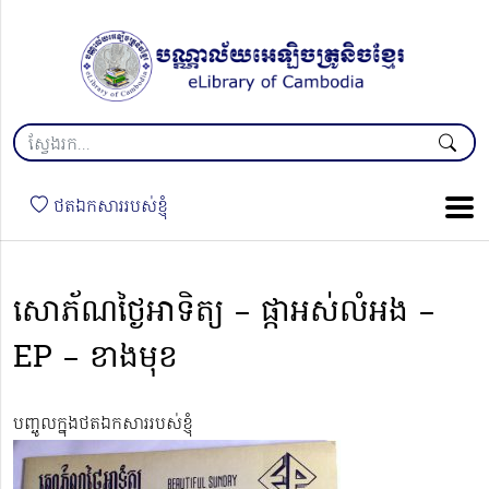
ថតឯកសាររបស់ខ្ញុំ
សោភ័ណថ្ងៃអាទិត្យ – ផ្កាអស់លំអង –
EP – ខាងមុខ
បញ្ចូលក្នុងថតឯកសាររបស់ខ្ញុំ