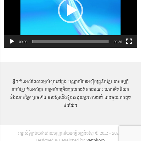
00:00
09:36
អ្វីៗទាំងអស់ដែលតម្កល់ទុកនៅក្នុង បណ្ណាល័យអេឡិចត្រូនិចខ្មែរ ជាសម្បតិ្ត
របស់ខ្មែរទាំងអស់គ្នា សម្រាប់បម្រើជាប្រយោជន៍សាធារណៈ ដោយមិនគិតរក
និងយកកម្រៃ ព្រមទាំង អាចឱ្យយើងខ្ញុំបានជួយប្រទេសជាតិ បានមួយភាគតូច
ផងដែរ។
រក្សាសិទ្ធិគ្រប់យ៉ាងដោយបណ្ណាល័យអេឡិចត្រូនិចខ្មែរ © 2012 - 2022 |
Designed & Developed by
Vannkorn