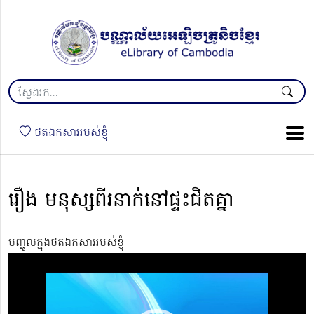
ថតឯកសាររបស់ខ្ញុំ
រឿង មនុស្សពីរនាក់នៅផ្ទះជិតគ្នា
បញ្ចូលក្នុងថតឯកសាររបស់ខ្ញុំ
Video
Player