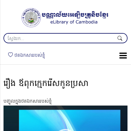
ថតឯកសាររបស់ខ្ញុំ
រឿង ឪពុកក្មេករើសកូនប្រសា
បញ្ចូលក្នុងថតឯកសាររបស់ខ្ញុំ
Video
Player