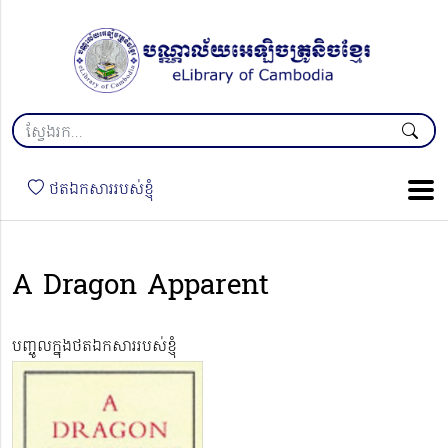
ថតឯកសាររបស់ខ្ញុំ
A Dragon Apparent
បញ្ចូលក្នុងថតឯកសាររបស់ខ្ញុំ