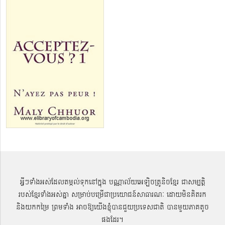
អ្វីៗទាំងអស់ដែលតម្កល់ទុកនៅក្នុង បណ្ណាល័យអេឡិចត្រូនិចខ្មែរ ជាសម្បតិ្ត
របស់ខ្មែរទាំងអស់គ្នា សម្រាប់បម្រើជាប្រយោជន៍សាធារណៈ ដោយមិនគិតរក
និងយកកម្រៃ ព្រមទាំង អាចឱ្យយើងខ្ញុំបានជួយប្រទេសជាតិ បានមួយភាគតូច
ផងដែរ។