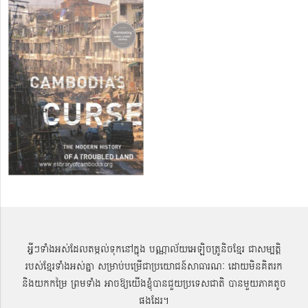
អ្វីៗទាំងអស់ដែលតម្កល់ទុកនៅក្នុង បណ្ណាល័យអេឡិចត្រូនិចខ្មែរ ជាសម្បតិ្ត
របស់ខ្មែរទាំងអស់គ្នា សម្រាប់បម្រើជាប្រយោជន៍សាធារណៈ ដោយមិនគិតរក
និងយកកម្រៃ ព្រមទាំង អាចឱ្យយើងខ្ញុំបានជួយប្រទេសជាតិ បានមួយភាគតូច
ផងដែរ។