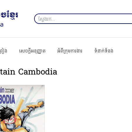
ព្រៀង
សេចក្ដីអនុញ្ញាត
អំពីក្រុមការងារ
ទំនាក់ទំនង
tain Cambodia