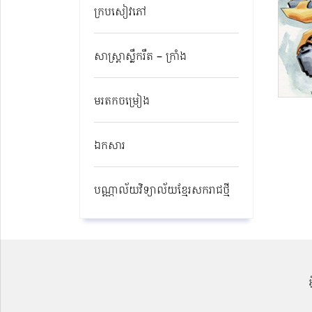
ក្របសៀវភៅ
សាស្ត្រាស្លឹករឹត – ក្រាំង
មរតកចម្រៀង
ឯកសារ
បណ្ណាល័យវិទ្យាល័យខ្មែរសករាជថ្មី​