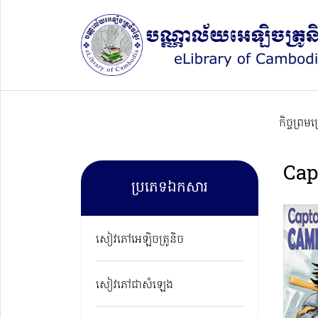
កិច្ចព្រម
Cap
ប្រភេទឯកសារ
សៀវភៅអេឡិចត្រូនិច
សៀវភៅជាសំឡេង