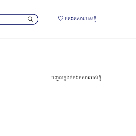
ថតឯកសាររបស់ខ្ញុំ
បញ្ចូលក្នុងថតឯកសាររបស់ខ្ញុំ