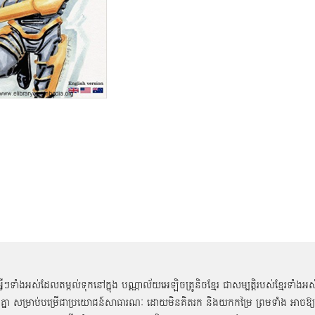
អ្វីៗទាំងអស់ដែលតម្កល់ទុកនៅក្នុង បណ្ណាល័យអេឡិចត្រូនិចខ្មែរ ជាសម្បតិ្តរបស់ខ្មែរទាំងអស
គ្នា សម្រាប់បម្រើជាប្រយោជន៍សាធារណៈ ដោយមិនគិតរក និងយកកម្រៃ ព្រមទាំង អាចឱ្យ