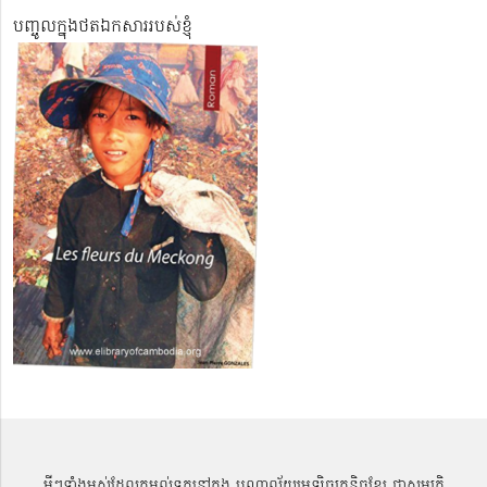
បញ្ចូលក្នុងថតឯកសាររបស់ខ្ញុំ
អ្វីៗទាំងអស់ដែលតម្កល់ទុកនៅក្នុង បណ្ណាល័យអេឡិចត្រូនិចខ្មែរ ជាសម្បតិ្ត