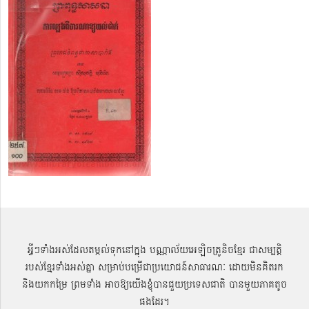
អ្វីៗទាំងអស់ដែលតម្កល់ទុកនៅក្នុង បណ្ណាល័យអេឡិចត្រូនិចខ្មែរ ជាសម្បតិ្ត
របស់ខ្មែរទាំងអស់គ្នា សម្រាប់បម្រើជាប្រយោជន៍សាធារណៈ ដោយមិនគិតរក
និងយកកម្រៃ ព្រមទាំង អាចឱ្យយើងខ្ញុំបានជួយប្រទេសជាតិ បានមួយភាគតូច
ផងដែរ។