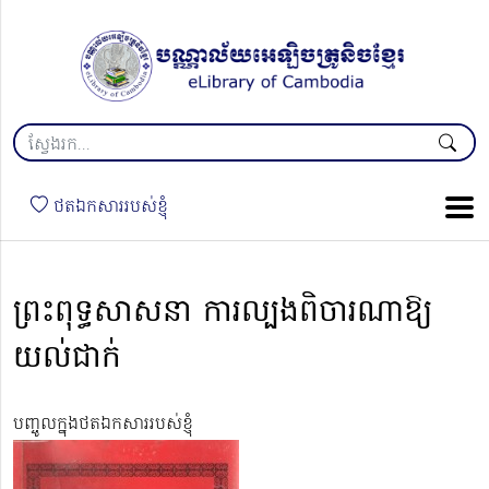
ថតឯកសាររបស់ខ្ញុំ
ព្រះពុទ្ធសាសនា ការល្បងពិចារណាឱ្យ
យល់ជាក់
បញ្ចូលក្នុងថតឯកសាររបស់ខ្ញុំ