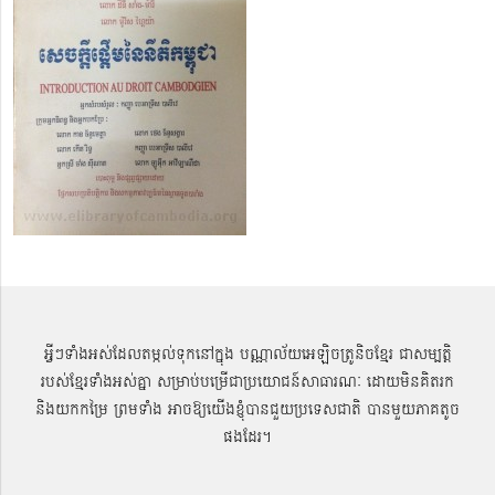
អ្វីៗទាំងអស់ដែលតម្កល់ទុកនៅក្នុង បណ្ណាល័យអេឡិចត្រូនិចខ្មែរ ជាសម្បតិ្ត
របស់ខ្មែរទាំងអស់គ្នា សម្រាប់បម្រើជាប្រយោជន៍សាធារណៈ ដោយមិនគិតរក
និងយកកម្រៃ ព្រមទាំង អាចឱ្យយើងខ្ញុំបានជួយប្រទេសជាតិ បានមួយភាគតូច
ផងដែរ។