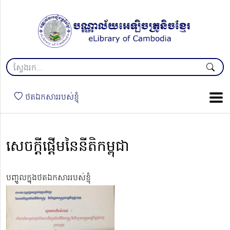
ថតឯកសាររបស់ខ្ញុំ
សេចក្ដីផ្ដើមនៃនីតិកម្ពុជា
បញ្ចូលក្នុងថតឯកសាររបស់ខ្ញុំ