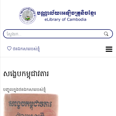
ថតឯកសាររបស់ខ្ញុំ
សង្ខេបកម្ពុជាវតារ
បញ្ចូលក្នុងថតឯកសាររបស់ខ្ញុំ