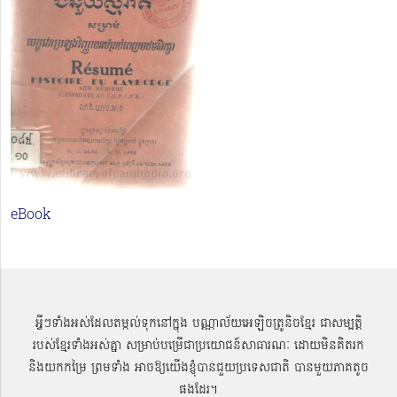
eBook
អ្វីៗទាំងអស់ដែលតម្កល់ទុកនៅក្នុង បណ្ណាល័យអេឡិចត្រូនិចខ្មែរ ជាសម្បតិ្ត
របស់ខ្មែរទាំងអស់គ្នា សម្រាប់បម្រើជាប្រយោជន៍សាធារណៈ ដោយមិនគិតរក
និងយកកម្រៃ ព្រមទាំង អាចឱ្យយើងខ្ញុំបានជួយប្រទេសជាតិ បានមួយភាគតូច
ផងដែរ។