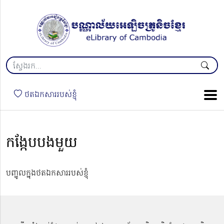
ថតឯកសាររបស់ខ្ញុំ
កង្កែបបងមួយ
បញ្ចូលក្នុងថតឯកសាររបស់ខ្ញុំ