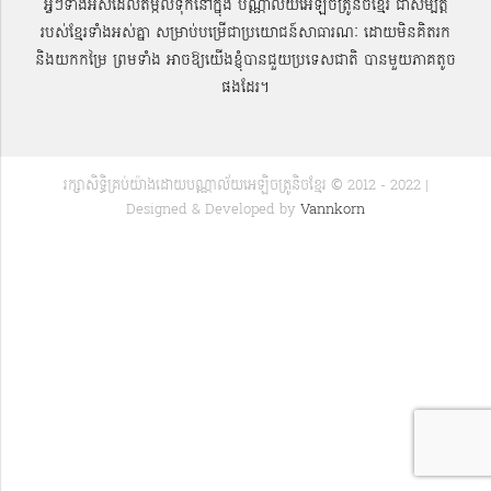
អ្វីៗទាំងអស់ដែលតម្កល់ទុកនៅក្នុង បណ្ណាល័យអេឡិចត្រូនិចខ្មែរ ជាសម្បតិ្ត
របស់ខ្មែរទាំងអស់គ្នា សម្រាប់បម្រើជាប្រយោជន៍សាធារណៈ ដោយមិនគិតរក
និងយកកម្រៃ ព្រមទាំង អាចឱ្យយើងខ្ញុំបានជួយប្រទេសជាតិ បានមួយភាគតូច
ផងដែរ។
រក្សាសិទ្ធិគ្រប់យ៉ាងដោយបណ្ណាល័យអេឡិចត្រូនិចខ្មែរ © 2012 - 2022 |
Designed & Developed by
Vannkorn