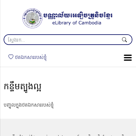
ថតឯកសាររបស់ខ្ញុំ
កន្ទឹមត្បូងល្អ
បញ្ចូលក្នុងថតឯកសាររបស់ខ្ញុំ