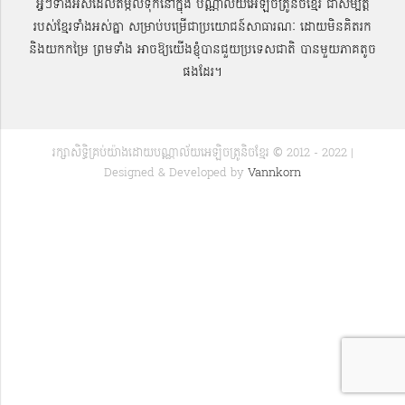
អ្វីៗទាំងអស់ដែលតម្កល់ទុកនៅក្នុង បណ្ណាល័យអេឡិចត្រូនិចខ្មែរ ជាសម្បតិ្ត
របស់ខ្មែរទាំងអស់គ្នា សម្រាប់បម្រើជាប្រយោជន៍សាធារណៈ ដោយមិនគិតរក
និងយកកម្រៃ ព្រមទាំង អាចឱ្យយើងខ្ញុំបានជួយប្រទេសជាតិ បានមួយភាគតូច
ផងដែរ។
រក្សាសិទ្ធិគ្រប់យ៉ាងដោយបណ្ណាល័យអេឡិចត្រូនិចខ្មែរ © 2012 - 2022 |
Designed & Developed by
Vannkorn