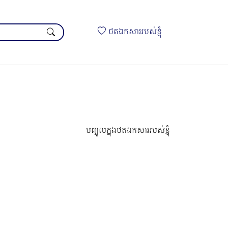
ថតឯកសាររបស់ខ្ញុំ
បញ្ចូលក្នុងថតឯកសាររបស់ខ្ញុំ