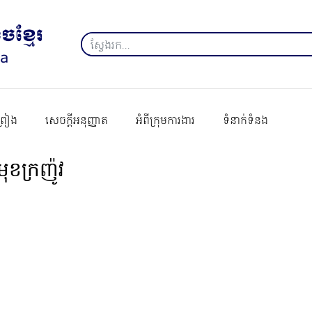
ព្រៀង
សេចក្ដីអនុញ្ញាត
អំពីក្រុមការងារ
ទំនាក់ទំនង
វើមុខក្រញ៉ូវ