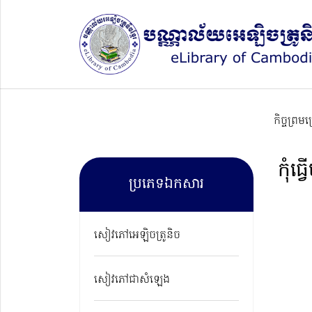
កិច្ចព្រម
កុំធ្
ប្រភេទឯកសារ
សៀវភៅអេឡិចត្រូនិច
សៀវភៅជាសំឡេង