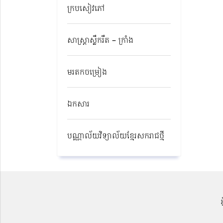
ក្របសៀវភៅ
សាស្ត្រាស្លឹករឹត – ក្រាំង
មរតកចម្រៀង
ឯកសារ
បណ្ណាល័យវិទ្យាល័យខ្មែរសករាជថ្មី​