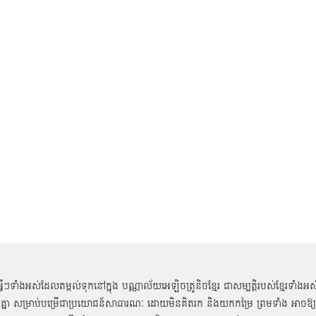
អ្វីៗទាំងអស់ដែលតម្កល់ទុកនៅក្នុង បណ្ណាល័យអេឡិចត្រូនិចខ្មែរ ជាសម្បតិ្តរបស់ខ្មែរទាំងអស
គ្នា សម្រាប់បម្រើជាប្រយោជន៍សាធារណៈ ដោយមិនគិតរក និងយកកម្រៃ ព្រមទាំង អាចឱ្យ