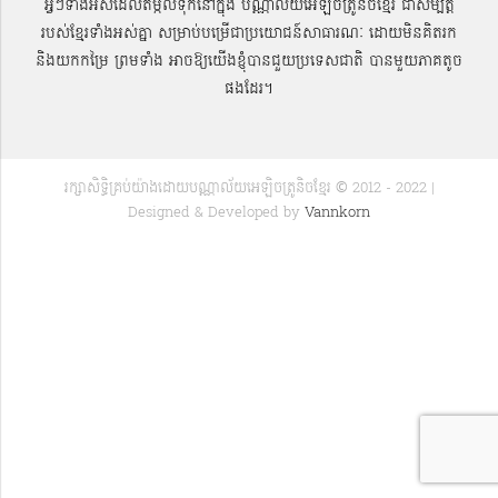
អ្វីៗទាំងអស់ដែលតម្កល់ទុកនៅក្នុង បណ្ណាល័យអេឡិចត្រូនិចខ្មែរ ជាសម្បតិ្ត
របស់ខ្មែរទាំងអស់គ្នា សម្រាប់បម្រើជាប្រយោជន៍សាធារណៈ ដោយមិនគិតរក
និងយកកម្រៃ ព្រមទាំង អាចឱ្យយើងខ្ញុំបានជួយប្រទេសជាតិ បានមួយភាគតូច
ផងដែរ។
រក្សាសិទ្ធិគ្រប់យ៉ាងដោយបណ្ណាល័យអេឡិចត្រូនិចខ្មែរ © 2012 - 2022 |
Designed & Developed by
Vannkorn