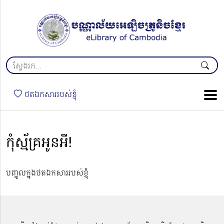
ថតឯកសាររបស់ខ្ញុំ
កុំស្ម័គ្រអូនអី!
បញ្ចូលក្នុងថតឯកសាររបស់ខ្ញុំ