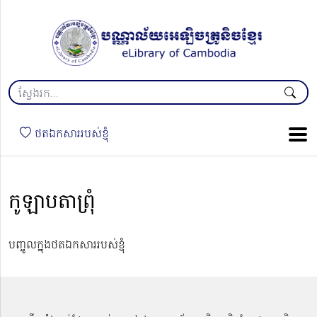
ថតឯកសាររបស់ខ្ញុំ
កូឡាបតាព្រុំ
បញ្ចូលក្នុងថតឯកសាររបស់ខ្ញុំ