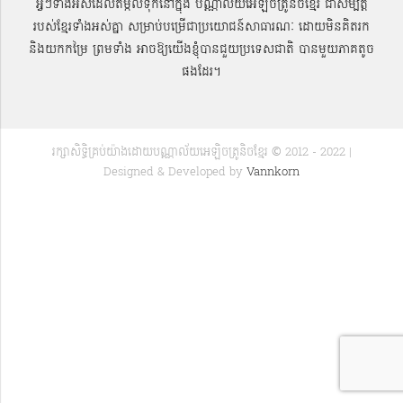
អ្វីៗទាំងអស់ដែលតម្កល់ទុកនៅក្នុង បណ្ណាល័យអេឡិចត្រូនិចខ្មែរ ជាសម្បតិ្ត
របស់ខ្មែរទាំងអស់គ្នា សម្រាប់បម្រើជាប្រយោជន៍សាធារណៈ ដោយមិនគិតរក
និងយកកម្រៃ ព្រមទាំង អាចឱ្យយើងខ្ញុំបានជួយប្រទេសជាតិ បានមួយភាគតូច
ផងដែរ។
រក្សាសិទ្ធិគ្រប់យ៉ាងដោយបណ្ណាល័យអេឡិចត្រូនិចខ្មែរ © 2012 - 2022 |
Designed & Developed by
Vannkorn