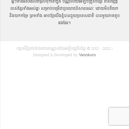
អ្វីៗទាំងអស់ដែលតម្កល់ទុកនៅក្នុង បណ្ណាល័យអេឡិចត្រូនិចខ្មែរ ជាសម្បតិ្ត
របស់ខ្មែរទាំងអស់គ្នា សម្រាប់បម្រើជាប្រយោជន៍សាធារណៈ ដោយមិនគិតរក
និងយកកម្រៃ ព្រមទាំង អាចឱ្យយើងខ្ញុំបានជួយប្រទេសជាតិ បានមួយភាគតូច
ផងដែរ។
រក្សាសិទ្ធិគ្រប់យ៉ាងដោយបណ្ណាល័យអេឡិចត្រូនិចខ្មែរ © 2012 - 2022 |
Designed & Developed by
Vannkorn