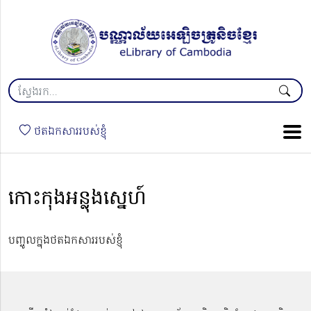
ថតឯកសាររបស់ខ្ញុំ
កោះកុងអន្លុងស្នេហ៍​
បញ្ចូលក្នុងថតឯកសាររបស់ខ្ញុំ