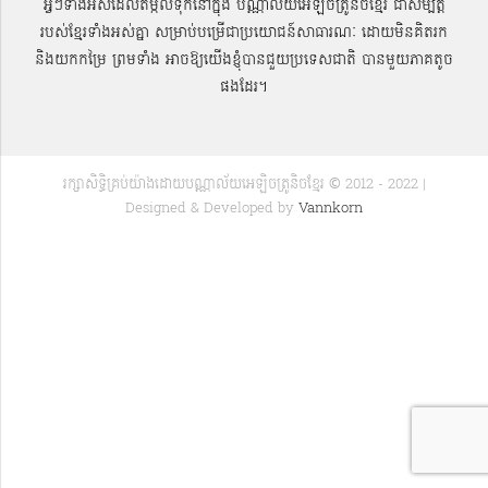
អ្វីៗទាំងអស់ដែលតម្កល់ទុកនៅក្នុង បណ្ណាល័យអេឡិចត្រូនិចខ្មែរ ជាសម្បតិ្ត
របស់ខ្មែរទាំងអស់គ្នា សម្រាប់បម្រើជាប្រយោជន៍សាធារណៈ ដោយមិនគិតរក
និងយកកម្រៃ ព្រមទាំង អាចឱ្យយើងខ្ញុំបានជួយប្រទេសជាតិ បានមួយភាគតូច
ផងដែរ។
រក្សាសិទ្ធិគ្រប់យ៉ាងដោយបណ្ណាល័យអេឡិចត្រូនិចខ្មែរ © 2012 - 2022 |
Designed & Developed by
Vannkorn