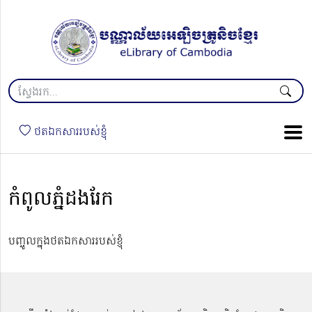
ថតឯកសាររបស់ខ្ញុំ
កំពូលភ្នំដងរែក
បញ្ចូលក្នុងថតឯកសាររបស់ខ្ញុំ