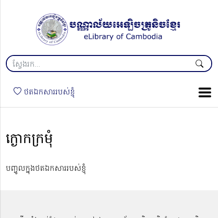
ថតឯកសាររបស់ខ្ញុំ
ក្ងោកក្រមុំ
បញ្ចូលក្នុងថតឯកសាររបស់ខ្ញុំ