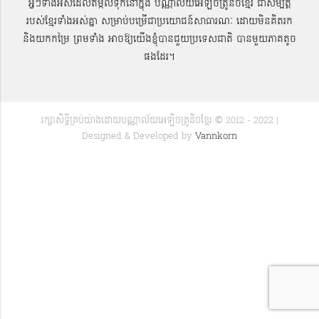
អ្វីៗទាំងអស់ដែលតម្កល់ទុកនៅក្នុង បណ្ណាល័យអេឡិចត្រូនិចខ្មែរ ជាសម្បតិ្ត
របស់ខ្មែរទាំងអស់គ្នា សម្រាប់បម្រើជាប្រយោជន៍សាធារណៈ ដោយមិនគិតរក
និងយកកម្រៃ ព្រមទាំង អាចឱ្យយើងខ្ញុំបានជួយប្រទេសជាតិ បានមួយភាគតូច
ផងដែរ។
រក្សាសិទ្ធិគ្រប់យ៉ាងដោយបណ្ណាល័យអេឡិចត្រូនិចខ្មែរ © 2012 - 2022 |
Designed & Developed by
Vannkorn