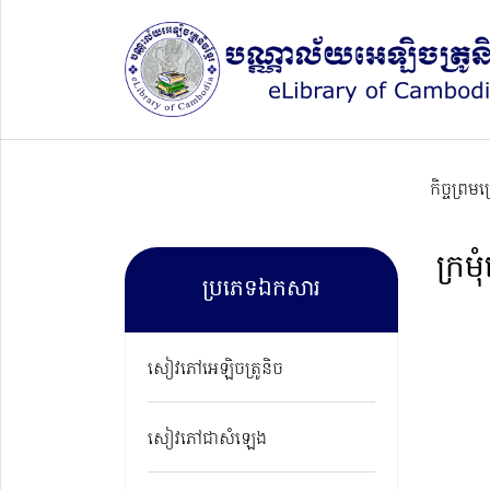
កិច្ចព្រម
ក្រម
ប្រភេទឯកសារ
សៀវភៅអេឡិចត្រូនិច
សៀវភៅជាសំឡេង