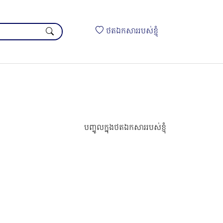
ថតឯកសាររបស់ខ្ញុំ
បញ្ចូលក្នុងថតឯកសាររបស់ខ្ញុំ