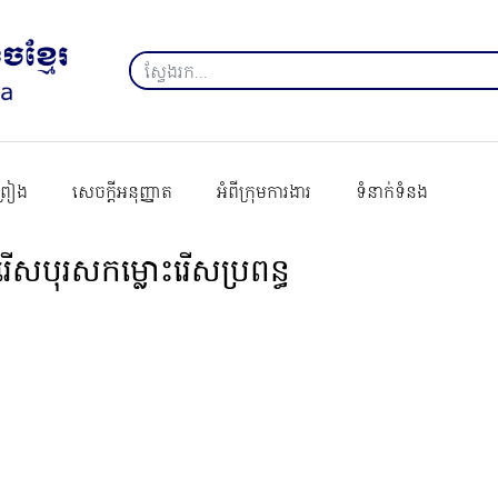
ព្រៀង
សេចក្ដីអនុញ្ញាត
អំពីក្រុមការងារ
ទំនាក់ទំនង
ុំរើសបុរសកម្លោះរើសប្រពន្ធ