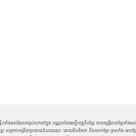
អ្វីៗទាំងអស់ដែលតម្កល់ទុកនៅក្នុង បណ្ណាល័យអេឡិចត្រូនិចខ្មែរ ជាសម្បតិ្តរបស់ខ្មែរទាំងអស
គ្នា សម្រាប់បម្រើជាប្រយោជន៍សាធារណៈ ដោយមិនគិតរក និងយកកម្រៃ ព្រមទាំង អាចឱ្យ