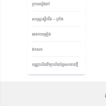
ក្របសៀវភៅ
សាស្ត្រាស្លឹករឹត – ក្រាំង
មរតកចម្រៀង
ឯកសារ
បណ្ណាល័យវិទ្យាល័យខ្មែរសករាជថ្មី​