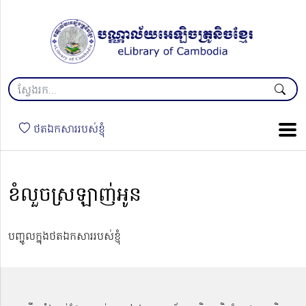
ថតឯកសាររបស់ខ្ញុំ
ខំលួចស្រឡាញ់អូន
បញ្ចូលក្នុងថតឯកសាររបស់ខ្ញុំ