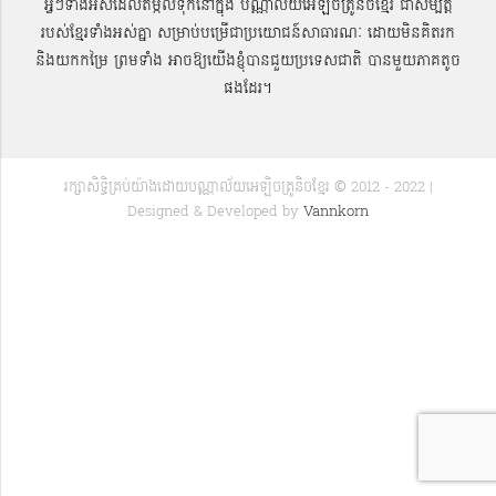
អ្វីៗទាំងអស់ដែលតម្កល់ទុកនៅក្នុង បណ្ណាល័យអេឡិចត្រូនិចខ្មែរ ជាសម្បតិ្ត
របស់ខ្មែរទាំងអស់គ្នា សម្រាប់បម្រើជាប្រយោជន៍សាធារណៈ ដោយមិនគិតរក
និងយកកម្រៃ ព្រមទាំង អាចឱ្យយើងខ្ញុំបានជួយប្រទេសជាតិ បានមួយភាគតូច
ផងដែរ។
រក្សាសិទ្ធិគ្រប់យ៉ាងដោយបណ្ណាល័យអេឡិចត្រូនិចខ្មែរ © 2012 - 2022 |
Designed & Developed by
Vannkorn