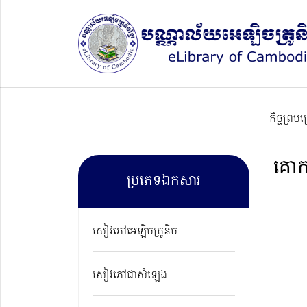
កិច្ចព្រម
គោកធ
ប្រភេទឯកសារ
សៀវភៅអេឡិចត្រូនិច
សៀវភៅជាសំឡេង