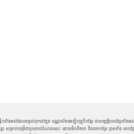
អ្វីៗទាំងអស់ដែលតម្កល់ទុកនៅក្នុង បណ្ណាល័យអេឡិចត្រូនិចខ្មែរ ជាសម្បតិ្តរបស់ខ្មែរទាំងអស
គ្នា សម្រាប់បម្រើជាប្រយោជន៍សាធារណៈ ដោយមិនគិតរក និងយកកម្រៃ ព្រមទាំង អាចឱ្យ