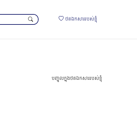
ថតឯកសាររបស់ខ្ញុំ
បញ្ចូលក្នុងថតឯកសាររបស់ខ្ញុំ