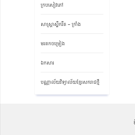
ក្របសៀវភៅ
សាស្ត្រាស្លឹករឹត – ក្រាំង
មរតកចម្រៀង
ឯកសារ
បណ្ណាល័យវិទ្យាល័យខ្មែរសករាជថ្មី​