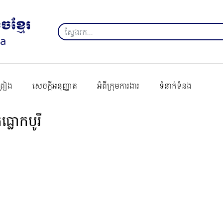
ព្រៀង
សេចក្ដីអនុញ្ញាត
អំពីក្រុមការងារ
ទំនាក់ទំនង
្លោកបូរី