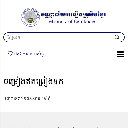
ថតឯកសាររបស់ខ្ញុំ
ចម្រៀងឥតព្រៀងទុក
បញ្ចូលក្នុងថតឯកសាររបស់ខ្ញុំ