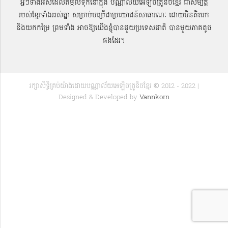
អ្វីៗទាំងអស់ដែលតម្កល់ទុកនៅក្នុង បណ្ណាល័យអេឡិចត្រូនិចខ្មែរ ជាសម្បតិ្ត
របស់ខ្មែរទាំងអស់គ្នា សម្រាប់បម្រើជាប្រយោជន៍សាធារណៈ ដោយមិនគិតរក
និងយកកម្រៃ ព្រមទាំង អាចឱ្យយើងខ្ញុំបានជួយប្រទេសជាតិ បានមួយភាគតូច
ផងដែរ។
រក្សាសិទ្ធិគ្រប់យ៉ាងដោយបណ្ណាល័យអេឡិចត្រូនិចខ្មែរ © 2012 - 2022 |
Designed & Developed by
Vannkorn