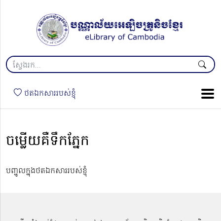
ថតឯកសាររបស់ខ្ញុំ
ចម្លើយគឺទឹកភ្នែក
បញ្ចូលក្នុងថតឯកសាររបស់ខ្ញុំ