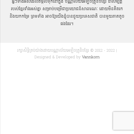
អ្វីៗទាំងអស់ដែលតម្កល់ទុកនៅក្នុង បណ្ណាល័យអេឡិចត្រូនិចខ្មែរ ជាសម្បតិ្ត
របស់ខ្មែរទាំងអស់គ្នា សម្រាប់បម្រើជាប្រយោជន៍សាធារណៈ ដោយមិនគិតរក
និងយកកម្រៃ ព្រមទាំង អាចឱ្យយើងខ្ញុំបានជួយប្រទេសជាតិ បានមួយភាគតូច
ផងដែរ។
រក្សាសិទ្ធិគ្រប់យ៉ាងដោយបណ្ណាល័យអេឡិចត្រូនិចខ្មែរ © 2012 - 2022 |
Designed & Developed by
Vannkorn