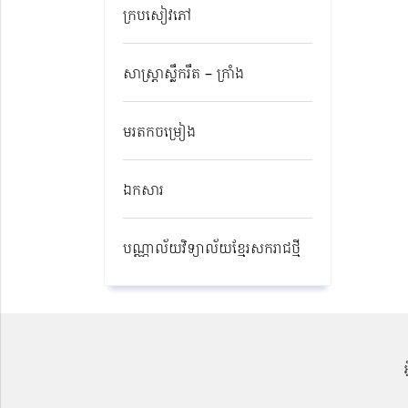
ក្របសៀវភៅ
សាស្ត្រាស្លឹករឹត – ក្រាំង
មរតកចម្រៀង
ឯកសារ
បណ្ណាល័យវិទ្យាល័យខ្មែរសករាជថ្មី​