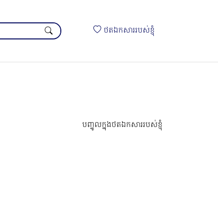
ថតឯកសាររបស់ខ្ញុំ
បញ្ចូលក្នុងថតឯកសាររបស់ខ្ញុំ