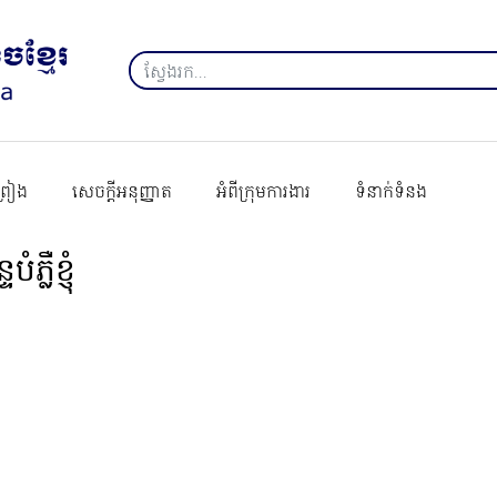
ព្រៀង
សេចក្ដីអនុញ្ញាត
អំពីក្រុមការងារ
ទំនាក់ទំនង
ទបំភ្លឺខ្ញុំ