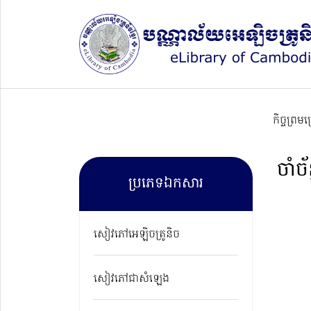
កិច្ចព្រម
ចាំច័ន្
ប្រភេទឯកសារ
សៀវភៅអេឡិចត្រូនិច
សៀវភៅជាសំឡេង