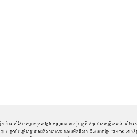
អ្វីៗទាំងអស់ដែលតម្កល់ទុកនៅក្នុង បណ្ណាល័យអេឡិចត្រូនិចខ្មែរ ជាសម្បតិ្តរបស់ខ្មែរទាំងអស
គ្នា សម្រាប់បម្រើជាប្រយោជន៍សាធារណៈ ដោយមិនគិតរក និងយកកម្រៃ ព្រមទាំង អាចឱ្យ