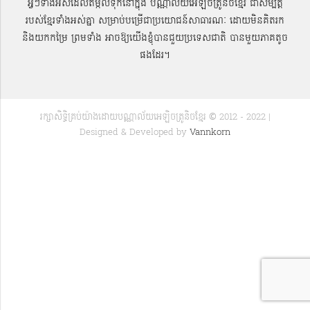
អ្វីៗទាំងអស់ដែលតម្កល់ទុកនៅក្នុង បណ្ណាល័យអេឡិចត្រូនិចខ្មែរ ជាសម្បតិ្ត
របស់ខ្មែរទាំងអស់គ្នា សម្រាប់បម្រើជាប្រយោជន៍សាធារណៈ ដោយមិនគិតរក
និងយកកម្រៃ ព្រមទាំង អាចឱ្យយើងខ្ញុំបានជួយប្រទេសជាតិ បានមួយភាគតូច
ផងដែរ។
រក្សាសិទ្ធិគ្រប់យ៉ាងដោយបណ្ណាល័យអេឡិចត្រូនិចខ្មែរ © 2012 - 2022 |
Designed & Developed by
Vannkorn