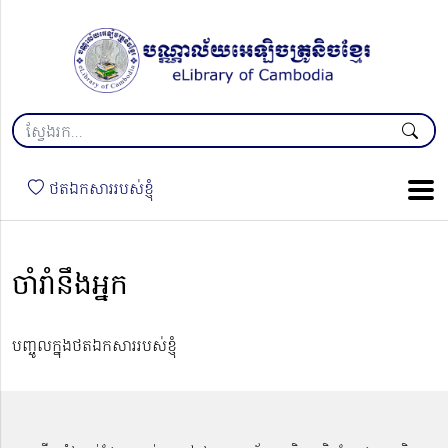
ថតឯកសាររបស់ខ្ញុំ
ចាំរាំនឹងអ្នក
បញ្ចូលក្នុងថតឯកសាររបស់ខ្ញុំ