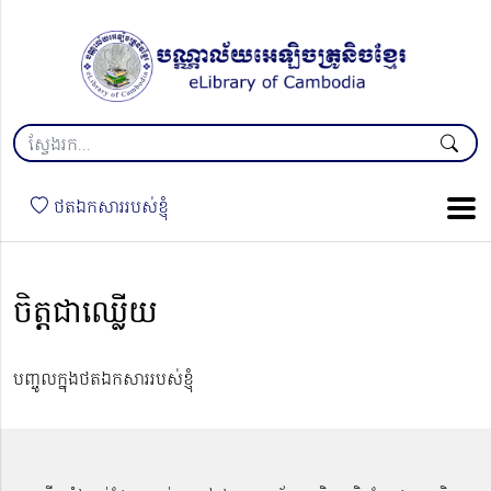
ថតឯកសាររបស់ខ្ញុំ
ចិត្តជាឈ្លើយ
បញ្ចូលក្នុងថតឯកសាររបស់ខ្ញុំ