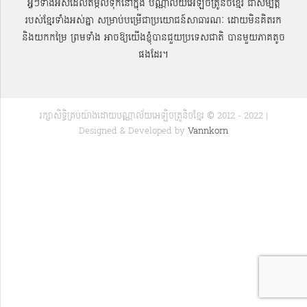
អ្វីៗទាំងអស់ដែលតម្កល់ទុកនៅក្នុង បណ្ណាល័យអេឡិចត្រូនិចខ្មែរ ជាសម្បតិ្ត
របស់ខ្មែរទាំងអស់គ្នា សម្រាប់បម្រើជាប្រយោជន៍សាធារណៈ ដោយមិនគិតរក
និងយកកម្រៃ ព្រមទាំង អាចឱ្យយើងខ្ញុំបានជួយប្រទេសជាតិ បានមួយភាគតូច
ផងដែរ។
រក្សាសិទ្ធិគ្រប់យ៉ាងដោយបណ្ណាល័យអេឡិចត្រូនិចខ្មែរ © 2012 - 2022 |
Designed & Developed by
Vannkorn