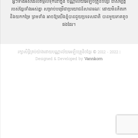
អ្វីៗទាំងអស់ដែលតម្កល់ទុកនៅក្នុង បណ្ណាល័យអេឡិចត្រូនិចខ្មែរ ជាសម្បតិ្ត
របស់ខ្មែរទាំងអស់គ្នា សម្រាប់បម្រើជាប្រយោជន៍សាធារណៈ ដោយមិនគិតរក
និងយកកម្រៃ ព្រមទាំង អាចឱ្យយើងខ្ញុំបានជួយប្រទេសជាតិ បានមួយភាគតូច
ផងដែរ។
រក្សាសិទ្ធិគ្រប់យ៉ាងដោយបណ្ណាល័យអេឡិចត្រូនិចខ្មែរ © 2012 - 2022 |
Designed & Developed by
Vannkorn