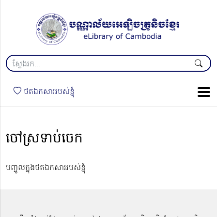
ថតឯកសាររបស់ខ្ញុំ
ចៅស្រទាប់ចេក
បញ្ចូលក្នុងថតឯកសាររបស់ខ្ញុំ