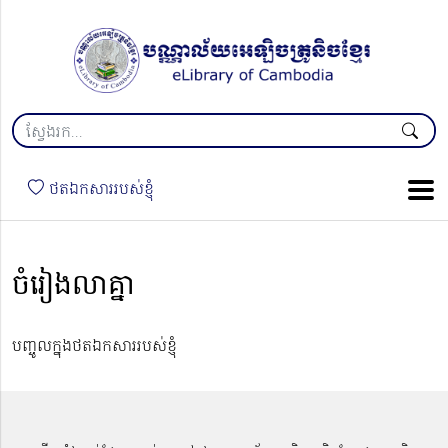
ថតឯកសាររបស់ខ្ញុំ
ចំរៀង​លាគ្នា
បញ្ចូលក្នុងថតឯកសាររបស់ខ្ញុំ