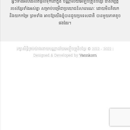
អ្វីៗទាំងអស់ដែលតម្កល់ទុកនៅក្នុង បណ្ណាល័យអេឡិចត្រូនិចខ្មែរ ជាសម្បតិ្ត
របស់ខ្មែរទាំងអស់គ្នា សម្រាប់បម្រើជាប្រយោជន៍សាធារណៈ ដោយមិនគិតរក
និងយកកម្រៃ ព្រមទាំង អាចឱ្យយើងខ្ញុំបានជួយប្រទេសជាតិ បានមួយភាគតូច
ផងដែរ។
រក្សាសិទ្ធិគ្រប់យ៉ាងដោយបណ្ណាល័យអេឡិចត្រូនិចខ្មែរ © 2012 - 2022 |
Designed & Developed by
Vannkorn