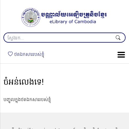
ថតឯកសាររបស់ខ្ញុំ
ចំអន់លេងទេ!
បញ្ចូលក្នុងថតឯកសាររបស់ខ្ញុំ