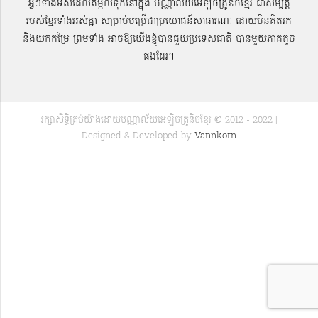
អ្វីៗទាំងអស់ដែលតម្កល់ទុកនៅក្នុង បណ្ណាល័យអេឡិចត្រូនិចខ្មែរ ជាសម្បតិ្ត
របស់ខ្មែរទាំងអស់គ្នា សម្រាប់បម្រើជាប្រយោជន៍សាធារណៈ ដោយមិនគិតរក
និងយកកម្រៃ ព្រមទាំង អាចឱ្យយើងខ្ញុំបានជួយប្រទេសជាតិ បានមួយភាគតូច
ផងដែរ។
រក្សាសិទ្ធិគ្រប់យ៉ាងដោយបណ្ណាល័យអេឡិចត្រូនិចខ្មែរ © 2012 - 2022 |
Designed & Developed by
Vannkorn