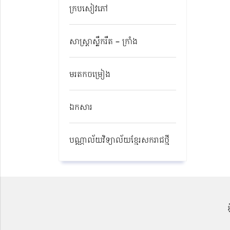
ក្របសៀវភៅ
សាស្ត្រាស្លឹករឹត – ក្រាំង
មរតកចម្រៀង
ឯកសារ
បណ្ណាល័យវិទ្យាល័យខ្មែរសករាជថ្មី​