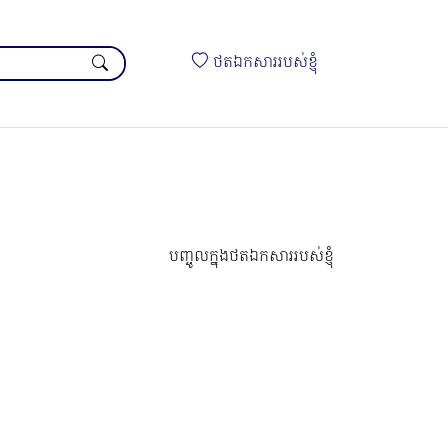
ថតឯកសាររបស់ខ្ញុំ
បញ្ចូលក្នុងថតឯកសាររបស់ខ្ញុំ