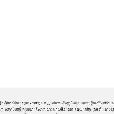
អ្វីៗទាំងអស់ដែលតម្កល់ទុកនៅក្នុង បណ្ណាល័យអេឡិចត្រូនិចខ្មែរ ជាសម្បតិ្តរបស់ខ្មែរទាំងអស
គ្នា សម្រាប់បម្រើជាប្រយោជន៍សាធារណៈ ដោយមិនគិតរក និងយកកម្រៃ ព្រមទាំង អាចឱ្យ