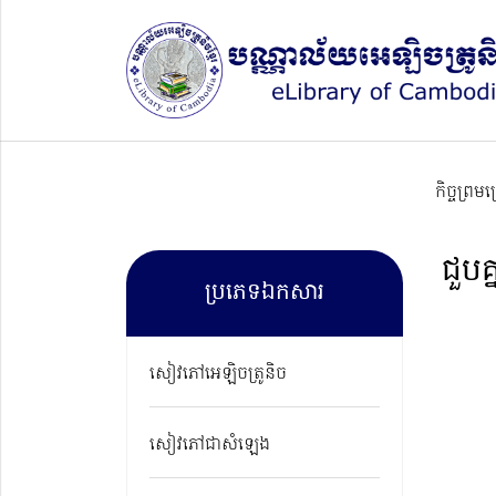
កិច្ចព្រម
ជួបគ
ប្រភេទឯកសារ
សៀវភៅអេឡិចត្រូនិច
សៀវភៅជាសំឡេង