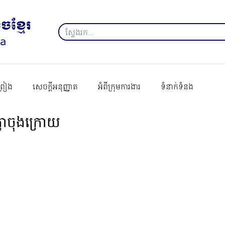
ព្រៀង
សេចក្ដីអនុញ្ញាត
អំពីក្រុមការងារ
ទំនាក់ទំនង
្នាចុងក្រោយ