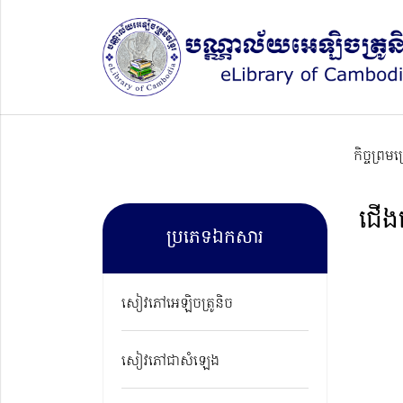
កិច្ចព្រម
ជើង
ប្រភេទឯកសារ
សៀវភៅអេឡិចត្រូនិច
សៀវភៅជាសំឡេង