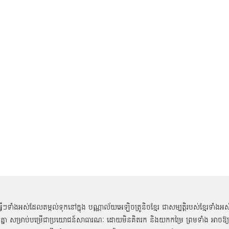
អ្វីៗទាំងអស់ដែលតម្កល់ទុកនៅក្នុង បណ្ណាល័យអេឡិចត្រូនិចខ្មែរ ជាសម្បតិ្តរបស់ខ្មែរទាំងអស
គ្នា សម្រាប់បម្រើជាប្រយោជន៍សាធារណៈ ដោយមិនគិតរក និងយកកម្រៃ ព្រមទាំង អាចឱ្យ