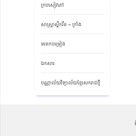
ក្របសៀវភៅ
សាស្ត្រាស្លឹករឹត – ក្រាំង
មរតកចម្រៀង
ឯកសារ
បណ្ណាល័យវិទ្យាល័យខ្មែរសករាជថ្មី​