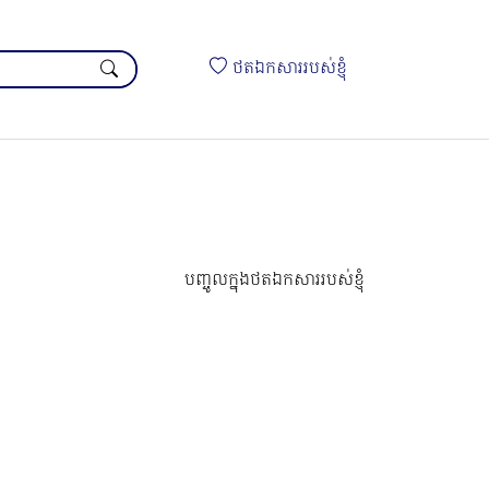
ថតឯកសាររបស់ខ្ញុំ
បញ្ចូលក្នុងថតឯកសាររបស់ខ្ញុំ