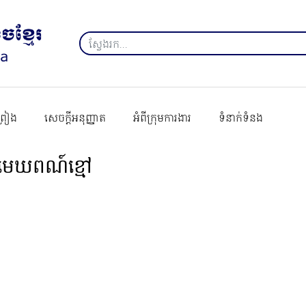
ព្រៀង
សេចក្ដីអនុញ្ញាត
អំពីក្រុមការងារ
ទំនាក់ទំនង
មេឃពណ៍ខ្មៅ