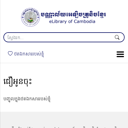
ថតឯកសាររបស់ខ្ញុំ
ជឿអូនចុះ
បញ្ចូលក្នុងថតឯកសាររបស់ខ្ញុំ