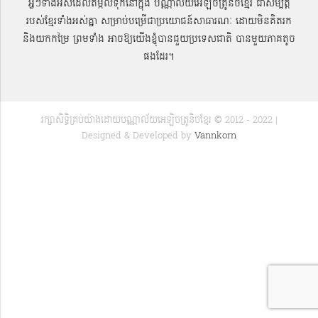
អ្វីៗទាំងអស់ដែលតម្កល់ទុកនៅក្នុង បណ្ណាល័យអេឡិចត្រូនិចខ្មែរ ជាសម្បតិ្ត
របស់ខ្មែរទាំងអស់គ្នា សម្រាប់បម្រើជាប្រយោជន៍សាធារណៈ ដោយមិនគិតរក
និងយកកម្រៃ ព្រមទាំង អាចឱ្យយើងខ្ញុំបានជួយប្រទេសជាតិ បានមួយភាគតូច
ផងដែរ។
រក្សាសិទ្ធិគ្រប់យ៉ាងដោយបណ្ណាល័យអេឡិចត្រូនិចខ្មែរ © 2012 - 2022 |
Designed & Developed by
Vannkorn