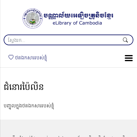
ថតឯកសាររបស់ខ្ញុំ
ជំនោរប៉ៃលិន
បញ្ចូលក្នុងថតឯកសាររបស់ខ្ញុំ