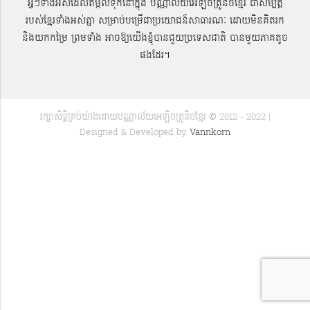
អ្វីៗទាំងអស់ដែលតម្កល់ទុកនៅក្នុង បណ្ណាល័យអេឡិចត្រូនិចខ្មែរ ជាសម្បតិ្ត
របស់ខ្មែរទាំងអស់គ្នា សម្រាប់បម្រើជាប្រយោជន៍សាធារណៈ ដោយមិនគិតរក
និងយកកម្រៃ ព្រមទាំង អាចឱ្យយើងខ្ញុំបានជួយប្រទេសជាតិ បានមួយភាគតូច
ផងដែរ។
រក្សាសិទ្ធិគ្រប់យ៉ាងដោយបណ្ណាល័យអេឡិចត្រូនិចខ្មែរ © 2012 - 2022 |
Designed & Developed by
Vannkorn