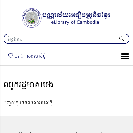
ថតឯកសាររបស់ខ្ញុំ
ឈូករដ្ឋមាសបង
បញ្ចូលក្នុងថតឯកសាររបស់ខ្ញុំ