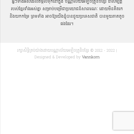
អ្វីៗទាំងអស់ដែលតម្កល់ទុកនៅក្នុង បណ្ណាល័យអេឡិចត្រូនិចខ្មែរ ជាសម្បតិ្ត
របស់ខ្មែរទាំងអស់គ្នា សម្រាប់បម្រើជាប្រយោជន៍សាធារណៈ ដោយមិនគិតរក
និងយកកម្រៃ ព្រមទាំង អាចឱ្យយើងខ្ញុំបានជួយប្រទេសជាតិ បានមួយភាគតូច
ផងដែរ។
រក្សាសិទ្ធិគ្រប់យ៉ាងដោយបណ្ណាល័យអេឡិចត្រូនិចខ្មែរ © 2012 - 2022 |
Designed & Developed by
Vannkorn