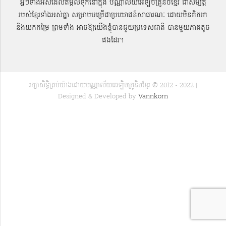
អ្វីៗទាំងអស់ដែលតម្កល់ទុកនៅក្នុង បណ្ណាល័យអេឡិចត្រូនិចខ្មែរ ជាសម្បតិ្ត
របស់ខ្មែរទាំងអស់គ្នា សម្រាប់បម្រើជាប្រយោជន៍សាធារណៈ ដោយមិនគិតរក
និងយកកម្រៃ ព្រមទាំង អាចឱ្យយើងខ្ញុំបានជួយប្រទេសជាតិ បានមួយភាគតូច
ផងដែរ។
រក្សាសិទ្ធិគ្រប់យ៉ាងដោយបណ្ណាល័យអេឡិចត្រូនិចខ្មែរ © 2012 - 2022 |
Designed & Developed by
Vannkorn