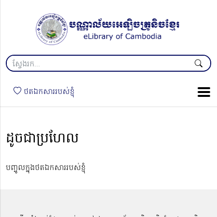
ថតឯកសាររបស់ខ្ញុំ
ដូចជាប្រហែល
បញ្ចូលក្នុងថតឯកសាររបស់ខ្ញុំ