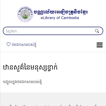
ថតឯកសាររបស់ខ្ញុំ
ឋានសួគ៌នៃមនុស្សខ្វាក់
បញ្ចូលក្នុងថតឯកសាររបស់ខ្ញុំ