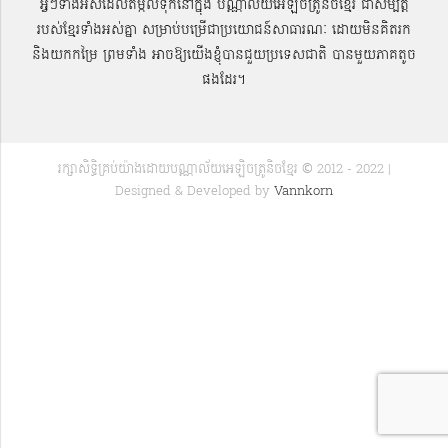
អ្វីៗទាំងអស់ដែលតម្កល់ទុកនៅក្នុង បណ្ណាល័យអេឡិចត្រូនិចខ្មែរ ជាសម្បតិ្ត
របស់ខ្មែរទាំងអស់គ្នា សម្រាប់បម្រើជាប្រយោជន៍សាធារណៈ ដោយមិនគិតរក
និងយកកម្រៃ ព្រមទាំង អាចឱ្យយើងខ្ញុំបានជួយប្រទេសជាតិ បានមួយភាគតូច
ផងដែរ។
រក្សាសិទ្ធិគ្រប់យ៉ាងដោយបណ្ណាល័យអេឡិចត្រូនិចខ្មែរ © 2012 - 2022 |
Designed & Developed by
Vannkorn