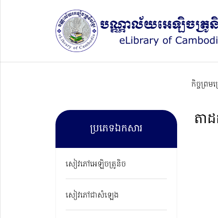
កិច្ចព្រម
តាដ
ប្រភេទឯកសារ
សៀវភៅអេឡិចត្រូនិច
សៀវភៅជាសំឡេង