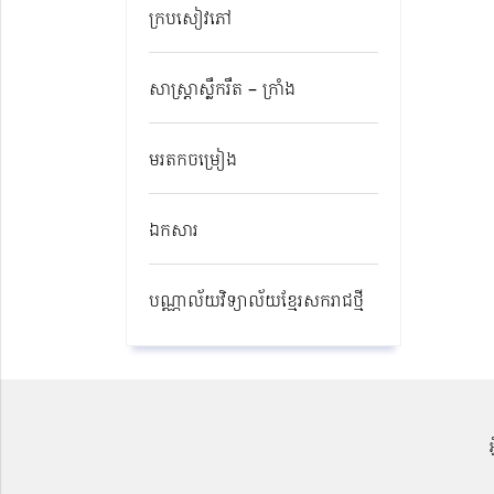
ក្របសៀវភៅ
សាស្ត្រាស្លឹករឹត – ក្រាំង
មរតកចម្រៀង
ឯកសារ
បណ្ណាល័យវិទ្យាល័យខ្មែរសករាជថ្មី​