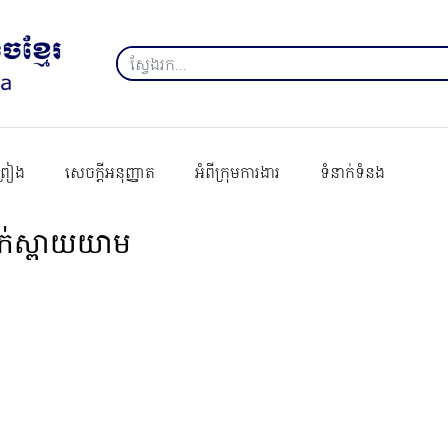
ព្រៀង
សេចក្ដីអនុញ្ញាត
អំពីក្រុមការងារ
ទំនាក់ទំនង
ក់ស្ពាយយាម