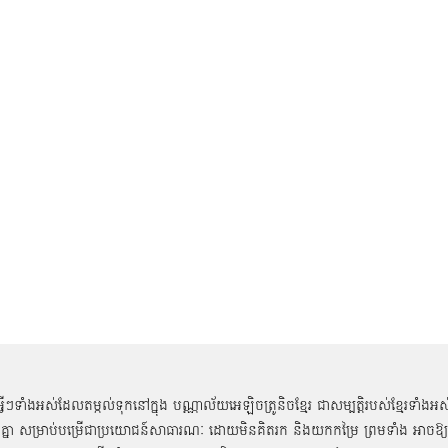
អ្វីៗទាំងអស់ដែលតម្កល់ទុកនៅក្នុង បណ្ណាល័យអេឡិចត្រូនិចខ្មែរ ជាសម្បតិ្តរបស់ខ្មែរទាំងអស
គ្នា សម្រាប់បម្រើជាប្រយោជន៍សាធារណៈ ដោយមិនគិតរក និងយកកម្រៃ ព្រមទាំង អាចឱ្យ