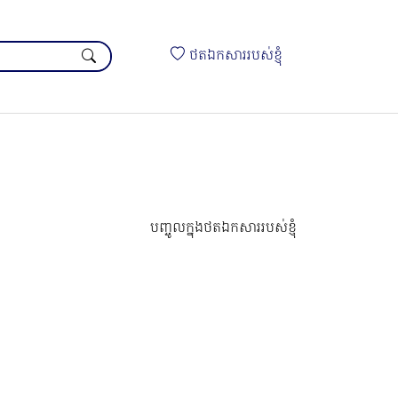
ថតឯកសាររបស់ខ្ញុំ
បញ្ចូលក្នុងថតឯកសាររបស់ខ្ញុំ