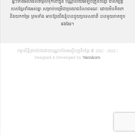
អ្វីៗទាំងអស់ដែលតម្កល់ទុកនៅក្នុង បណ្ណាល័យអេឡិចត្រូនិចខ្មែរ ជាសម្បតិ្ត
របស់ខ្មែរទាំងអស់គ្នា សម្រាប់បម្រើជាប្រយោជន៍សាធារណៈ ដោយមិនគិតរក
និងយកកម្រៃ ព្រមទាំង អាចឱ្យយើងខ្ញុំបានជួយប្រទេសជាតិ បានមួយភាគតូច
ផងដែរ។
រក្សាសិទ្ធិគ្រប់យ៉ាងដោយបណ្ណាល័យអេឡិចត្រូនិចខ្មែរ © 2012 - 2022 |
Designed & Developed by
Vannkorn