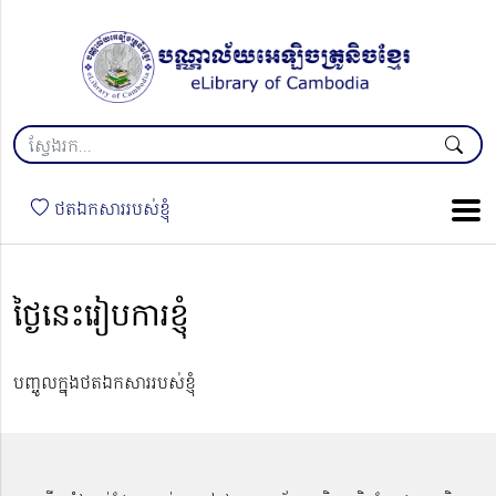
ថតឯកសាររបស់ខ្ញុំ
ថ្ងៃនេះរៀបការខ្ញុំ
បញ្ចូលក្នុងថតឯកសាររបស់ខ្ញុំ