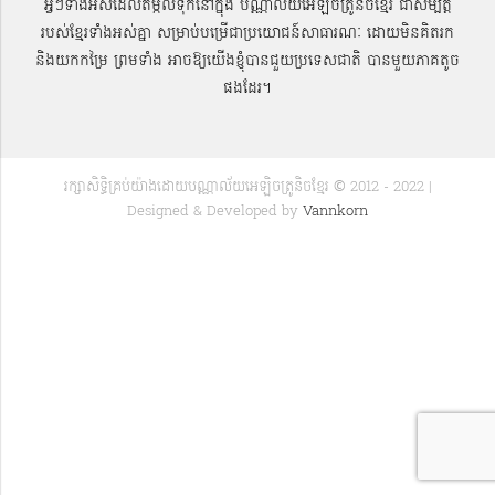
អ្វីៗទាំងអស់ដែលតម្កល់ទុកនៅក្នុង បណ្ណាល័យអេឡិចត្រូនិចខ្មែរ ជាសម្បតិ្ត
របស់ខ្មែរទាំងអស់គ្នា សម្រាប់បម្រើជាប្រយោជន៍សាធារណៈ ដោយមិនគិតរក
និងយកកម្រៃ ព្រមទាំង អាចឱ្យយើងខ្ញុំបានជួយប្រទេសជាតិ បានមួយភាគតូច
ផងដែរ។
រក្សាសិទ្ធិគ្រប់យ៉ាងដោយបណ្ណាល័យអេឡិចត្រូនិចខ្មែរ © 2012 - 2022 |
Designed & Developed by
Vannkorn