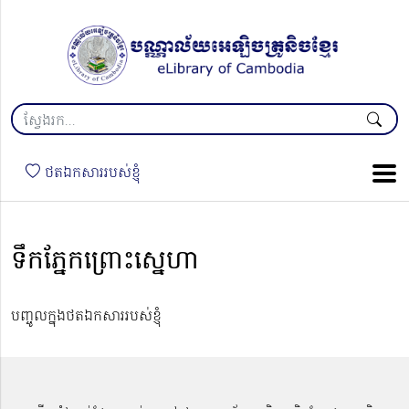
ថតឯកសាររបស់ខ្ញុំ
ទឹកភ្នែកព្រោះស្នេហា
បញ្ចូលក្នុងថតឯកសាររបស់ខ្ញុំ