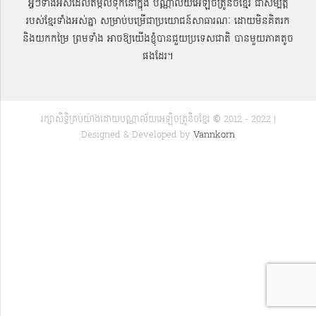
អ្វីៗទាំងអស់ដែលតម្កល់ទុកនៅក្នុង បណ្ណាល័យអេឡិចត្រូនិចខ្មែរ ជាសម្បតិ្ត
របស់ខ្មែរទាំងអស់គ្នា សម្រាប់បម្រើជាប្រយោជន៍សាធារណៈ ដោយមិនគិតរក
និងយកកម្រៃ ព្រមទាំង អាចឱ្យយើងខ្ញុំបានជួយប្រទេសជាតិ បានមួយភាគតូច
ផងដែរ។
រក្សាសិទ្ធិគ្រប់យ៉ាងដោយបណ្ណាល័យអេឡិចត្រូនិចខ្មែរ © 2012 - 2022 |
Designed & Developed by
Vannkorn