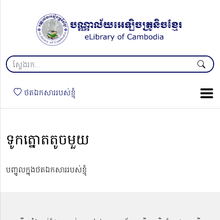
ថតឯកសាររបស់ខ្ញុំ
ទូកត្នោតតូចមួយ
បញ្ចូលក្នុងថតឯកសាររបស់ខ្ញុំ