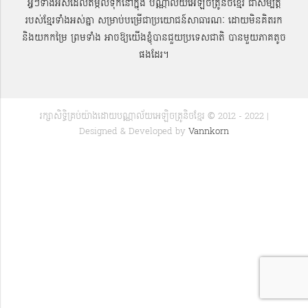
អ្វីៗទាំងអស់ដែលតម្កល់ទុកនៅក្នុង បណ្ណាល័យអេឡិចត្រូនិចខ្មែរ ជាសម្បតិ្ត
របស់ខ្មែរទាំងអស់គ្នា សម្រាប់បម្រើជាប្រយោជន៍សាធារណៈ ដោយមិនគិតរក
និងយកកម្រៃ ព្រមទាំង អាចឱ្យយើងខ្ញុំបានជួយប្រទេសជាតិ បានមួយភាគតូច
ផងដែរ។
រក្សាសិទ្ធិគ្រប់យ៉ាងដោយបណ្ណាល័យអេឡិចត្រូនិចខ្មែរ © 2012 - 2022 |
Designed & Developed by
Vannkorn