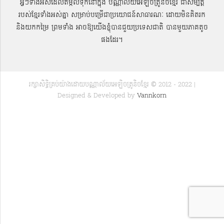
អ្វីៗទាំងអស់ដែលតម្កល់ទុកនៅក្នុង បណ្ណាល័យអេឡិចត្រូនិចខ្មែរ ជាសម្បតិ្ត
របស់ខ្មែរទាំងអស់គ្នា សម្រាប់បម្រើជាប្រយោជន៍សាធារណៈ ដោយមិនគិតរក
និងយកកម្រៃ ព្រមទាំង អាចឱ្យយើងខ្ញុំបានជួយប្រទេសជាតិ បានមួយភាគតូច
ផងដែរ។
រក្សាសិទ្ធិគ្រប់យ៉ាងដោយបណ្ណាល័យអេឡិចត្រូនិចខ្មែរ © 2012 - 2022 |
Designed & Developed by
Vannkorn