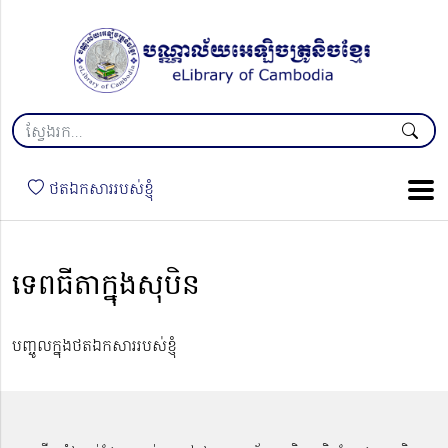
ថតឯកសាររបស់ខ្ញុំ
ទេពធីតា​ក្នុងសុបិន
បញ្ចូលក្នុងថតឯកសាររបស់ខ្ញុំ