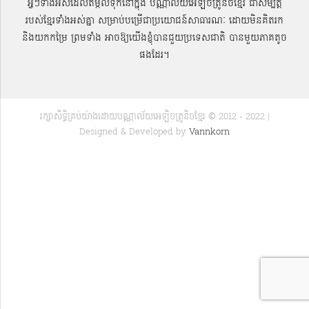
អ្វីៗទាំងអស់ដែលតម្កល់ទុកនៅក្នុង បណ្ណាល័យអេឡិចត្រូនិចខ្មែរ ជាសម្បតិ្ត
របស់ខ្មែរទាំងអស់គ្នា សម្រាប់បម្រើជាប្រយោជន៍សាធារណៈ ដោយមិនគិតរក
និងយកកម្រៃ ព្រមទាំង អាចឱ្យយើងខ្ញុំបានជួយប្រទេសជាតិ បានមួយភាគតូច
ផងដែរ។
រក្សាសិទ្ធិគ្រប់យ៉ាងដោយបណ្ណាល័យអេឡិចត្រូនិចខ្មែរ © 2012 - 2022 |
Designed & Developed by
Vannkorn