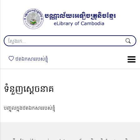
ថតឯកសាររបស់ខ្ញុំ
ទំនួញស្ដេចនាគ
បញ្ចូលក្នុងថតឯកសាររបស់ខ្ញុំ